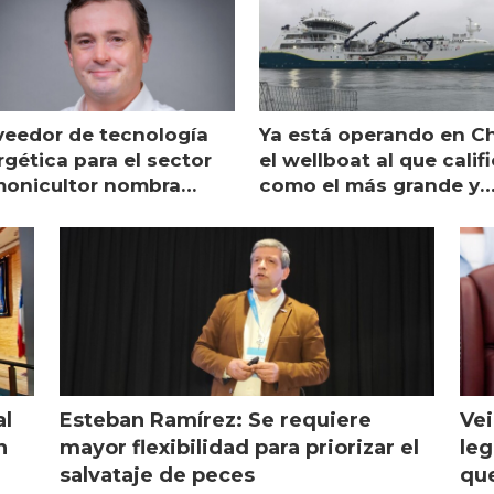
veedor de tecnología
Ya está operando en Ch
gética para el sector
el wellboat al que calif
monicultor nombra
como el más grande y
aging director en Chile
moderno
al
Esteban Ramírez: Se requiere
Vei
n
mayor flexibilidad para priorizar el
leg
salvataje de peces
que