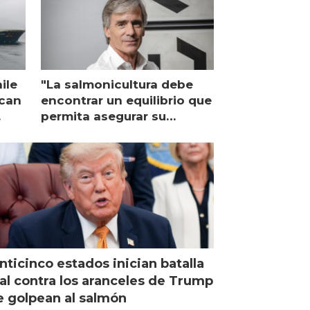
ile
"La salmonicultura debe
ican
encontrar un equilibrio que
permita asegurar su
viabilidad de largo plazo”
nticinco estados inician batalla
al contra los aranceles de Trump
 golpean al salmón