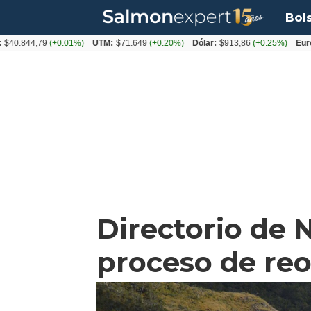
Bol
44,79
(+0.01%)
UTM:
$71.649
(+0.20%)
Dólar:
$913,86
(+0.25%)
Euro:
$105
Directorio de 
proceso de reo