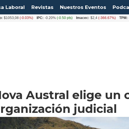
sa Laboral
Revistas
Nuestros Eventos
Podca
3,08
(-0.03%)
IPC:
-0.20%
(-0.50 pts)
Imacec:
$2,4
(-366.67%)
TPM:
4.50%
Nova Austral elige un 
rganización judicial