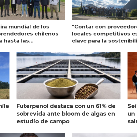
ira mundial de los
"Contar con proveedor
rendedores chilenos
locales competitivos e
a hasta las
clave para la sostenibi
raciones de Mowi en
de Multi X"
ocia
hile
Futerpenol destaca con un 61% de
Sei
sobrevida ante bloom de algas en
un 
estudio de campo
sal