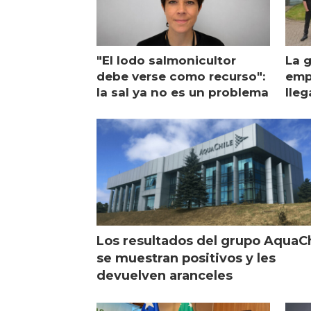
"El lodo salmonicultor
La g
debe verse como recurso":
emp
la sal ya no es un problema
lleg
ope
Esc
Los resultados del grupo AquaC
se muestran positivos y les
devuelven aranceles