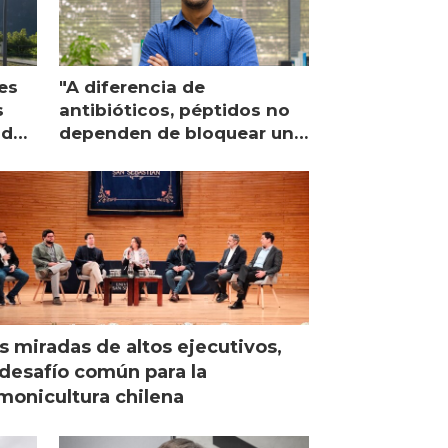
es
"A diferencia de
s
antibióticos, péptidos no
lidad
dependen de bloquear una
única proteína intracelular"
s miradas de altos ejecutivos,
desafío común para la
monicultura chilena