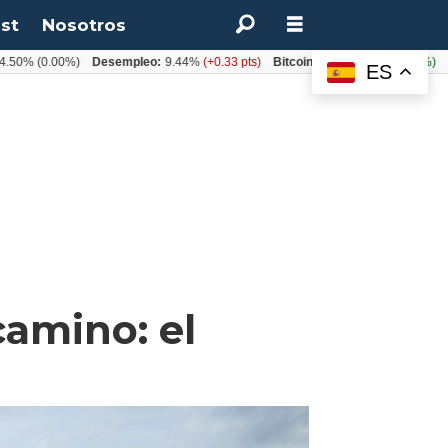
st
Nosotros
(0.00%)
Desempleo:
9.44%
(+0.33 pts)
Bitcoin:
$64.600,08
(+2.93%)
UF:
$4
ES
camino: el