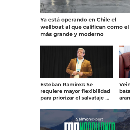
Ya está operando en Chile el
wellboat al que califican como el
más grande y moderno
Esteban Ramírez: Se
Vein
requiere mayor flexibilidad
bata
para priorizar el salvataje de
ara
peces
gol