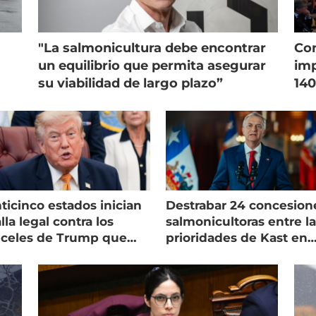
"La salmonicultura debe encontrar
Con
un equilibrio que permita asegurar
imp
su viabilidad de largo plazo”
140
ticinco estados inician
Destrabar 24 concesion
lla legal contra los
salmonicultoras entre l
nceles de Trump que
prioridades de Kast en
pean al salmón
Magallanes