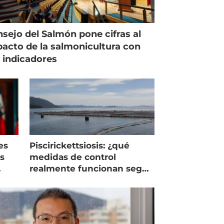
sejo del Salmón pone cifras al
acto de la salmonicultura con
 indicadores
es
Piscirickettsiosis: ¿qué
as
medidas de control
realmente funcionan según
expertos chilenos?