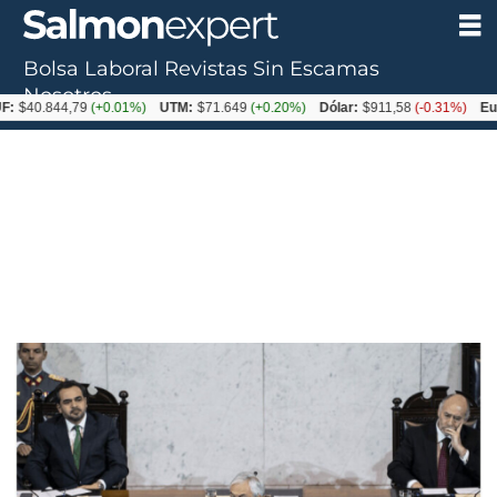
Bolsa Laboral
Revistas
Sin Escamas
Nosotros
.844,79
(+0.01%)
UTM:
$71.649
(+0.20%)
Dólar:
$911,58
(-0.31%)
Euro:
$10