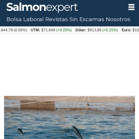
Bolsa Laboral
Revistas
Sin Escamas
Nosotros
(0.00%)
UTM:
$71.649
(+0.20%)
Dólar:
$913,86
(+0.25%)
Euro:
$1053,08
(-