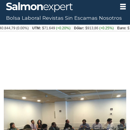
Bolsa Laboral
Revistas
Sin Escamas
Nosotros
79
(0.00%)
UTM:
$71.649
(+0.20%)
Dólar:
$913,86
(+0.25%)
Euro:
$1053,0