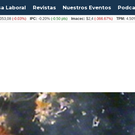
sa Laboral
Revistas
Nuestros Eventos
Podca
-0.03%)
IPC:
-0.20%
(-0.50 pts)
Imacec:
$2,4
(-366.67%)
TPM:
4.50%
(0.00%