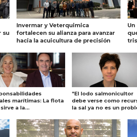
Invermar y Veterquimica
Un 
r su
fortalecen su alianza para avanzar
que
hacia la acuicultura de precisión
tri
ponsabilidades
"El lodo salmonicultor
les marítimas: La flota
debe verse como recur
sirve a la
la sal ya no es un prob
monicultura entrega su
ón