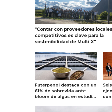
"Contar con proveedores locale
competitivos es clave para la
sostenibilidad de Multi X"
Futerpenol destaca con un
Seis
61% de sobrevida ante
ejec
bloom de algas en estudio
com
de campo
sal