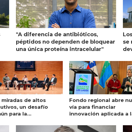
s
"A diferencia de antibióticos,
Los
péptidos no dependen de bloquear
se 
una única proteína intracelular"
dev
 miradas de altos
Fondo regional abre n
utivos, un desafío
vía para financiar
ún para la
innovación aplicada a l
monicultura chilena
salmonicultura