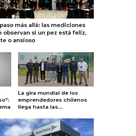
paso más allá: las mediciones
 observan si un pez está feliz,
ste o ansioso
La gira mundial de los
so":
emprendedores chilenos
lema
llega hasta las
operaciones de Mowi en
Escocia