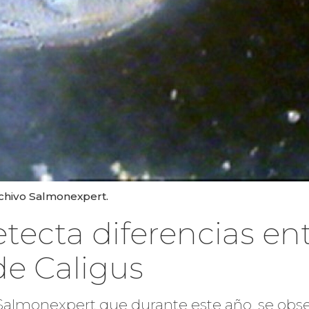
rchivo Salmonexpert.
ecta diferencias ent
de Caligus
a Salmonexpert que durante este año, se ob