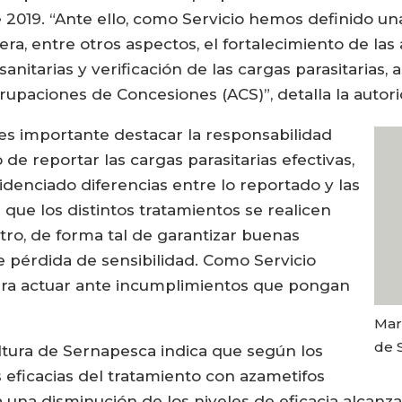
e 2019. “Ante ello, como Servicio hemos definido u
era, entre otros aspectos, el fortalecimiento de las 
sanitarias y verificación de las cargas parasitarias,
grupaciones de Concesiones (ACS)”, detalla la autor
es importante destacar la responsabilidad
 de reportar las cargas parasitarias efectivas,
denciado diferencias entre lo reportado y las
que los distintos tratamientos se realicen
tro, de forma tal de garantizar buenas
 de pérdida de sensibilidad. Como Servicio
ara actuar ante incumplimientos que pongan
Mar
de 
ultura de Sernapesca indica que según los
eficacias del tratamiento con azametifos
iría una disminución de los niveles de eficacia alc