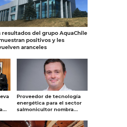
 resultados del grupo AquaChile
muestran positivos y les
uelven aranceles
ueva
Proveedor de tecnología
energética para el sector
a
salmonicultor nombra
managing director en Chile