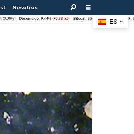
st
Nosotros
)
Desempleo:
9.44%
(+0.33 pts)
Bitcoin:
$64.600,08
(+2.93%)
UF:
$40.844,
ES