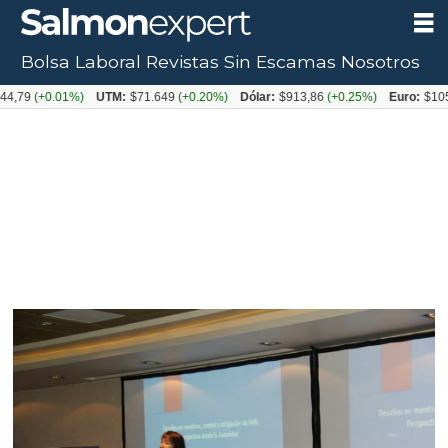
Bolsa Laboral
Revistas
Sin Escamas
Nosotros
+0.01%)
UTM:
$71.649
(+0.20%)
Dólar:
$913,86
(+0.25%)
Euro:
$1053,08
(-