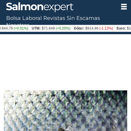
Bolsa Laboral
Revistas
Sin Escamas
Nosotros
9
(+0.01%)
UTM:
$71.649
(+0.20%)
Dólar:
$914,46
(-1.13%)
Euro:
$1054,01