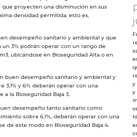
y que proyecten una disminución en sus
xima densidad permitida, esto es,
j
F
uen desempeño sanitario y ambiental y que
r
a un 3% podrán operar con un rango de
s
/m3, ubicándose en Bioseguridad Alta o en
e
q
r
un buen desempeño sanitario y ambiental y
y
re 3,1% y 6% deberán operar con una
y
 a la Bioseguridad Baja 3.
m
buen desempeño tanto sanitario como
s
imiento sobre 6,1%, deberán operar con una
h
e
e de este modo en Bioseguridad Baja 4.
c