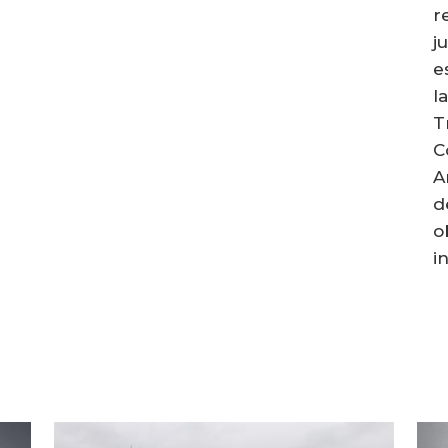
r
j
e
l
T
C
Am
d
o
i