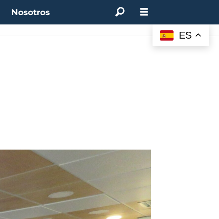
t
Nosotros
M:
4.50%
(0.00%)
Desempleo:
9.44%
(+0.33 pts)
Bitcoin:
$62.760,11
(-1.74%)
ES