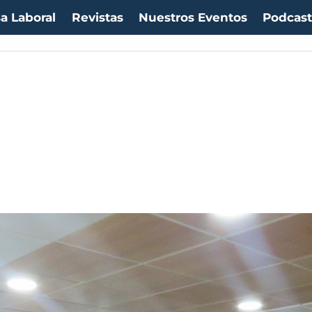
a Laboral
Revistas
Nuestros Eventos
Podcas
uro:
$1053,36
(-0.06%)
IPC:
-0.20%
(-0.50 pts)
Imacec:
$2,4
(-366.67%)
TP