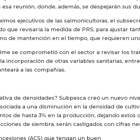
 esa reunión, donde, además, se despejarán sus du
imos ejecutivos de las salmonicultoras, el subsecre
 que revisaría la medida de PRS, para ajustar tanto
o de mantención en el tiempo, que requieren una
lme se comprometió con el sector a revisar los tr
la incorporación de otras variables sanitarias, ent
anteará a las compañías.
tiva de densidades? Subpesca creó un nuevo nivel
 asociada a una disminución en la densidad de culti
entos de hasta 3% en la producción, dejando estos c
ciones de siembra, serán castigados con cifras neg
oncesiones (ACS) que tengan un buen