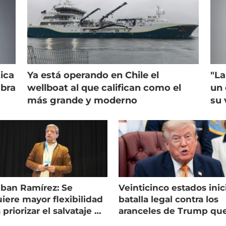
ica
Ya está operando en Chile el
"La
mbra
wellboat al que califican como el
un 
más grande y moderno
su 
eban Ramírez: Se
Veinticinco estados inic
iere mayor flexibilidad
batalla legal contra los
 priorizar el salvataje de
aranceles de Trump qu
es
golpean al salmón