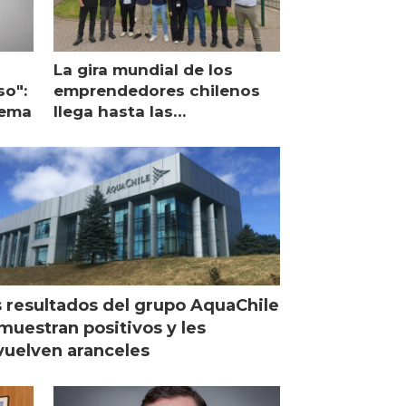
La gira mundial de los
so":
emprendedores chilenos
lema
llega hasta las
operaciones de Mowi en
Escocia
 resultados del grupo AquaChile
muestran positivos y les
uelven aranceles