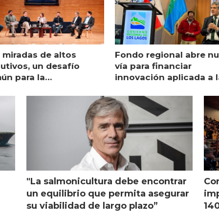
 miradas de altos
Fondo regional abre n
utivos, un desafío
vía para financiar
ún para la
innovación aplicada a l
monicultura chilena
salmonicultura
"La salmonicultura debe encontrar
Con
l
un equilibrio que permita asegurar
imp
su viabilidad de largo plazo”
140