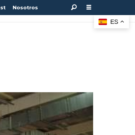
st
Nosotros
M:
4.50%
(0.00%)
Desempleo:
9.44%
(+0.33 pts)
Bitcoin:
$64.600,08
(+2.93%
ES