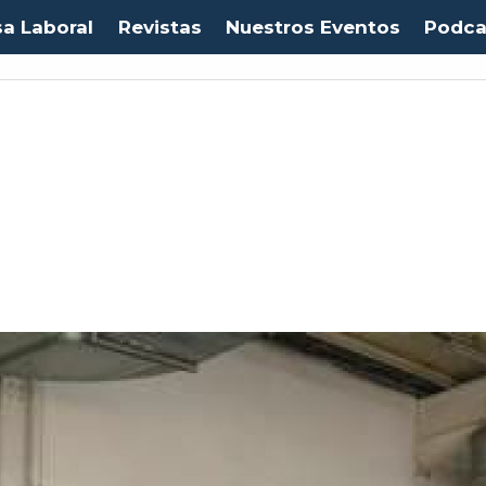
sa Laboral
Revistas
Nuestros Eventos
Podca
Euro:
$1053,08
(-0.03%)
IPC:
-0.20%
(-0.50 pts)
Imacec:
$2,4
(-366.67%)
TP