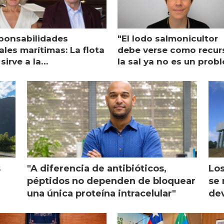
ponsabilidades
"El lodo salmonicultor
les marítimas: La flota
debe verse como recur
sirve a la
la sal ya no es un prob
monicultura entrega su
ón
s
"A diferencia de antibióticos,
Los
péptidos no dependen de bloquear
se 
una única proteína intracelular"
dev