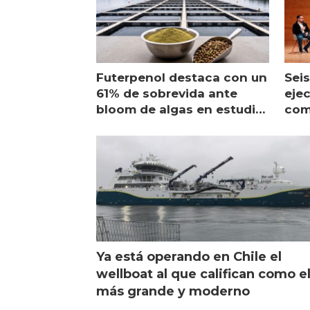
Futerpenol destaca con un
Seis
61% de sobrevida ante
ejec
bloom de algas en estudio
com
de campo
sal
Ya está operando en Chile el
wellboat al que califican como e
más grande y moderno