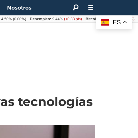
t
Nosotros
0%
(0.00%)
Desempleo:
9.44%
(+0.33 pts)
Bitcoin:
$62.760,11
(-1.74%)
UF:
ES
as tecnologías