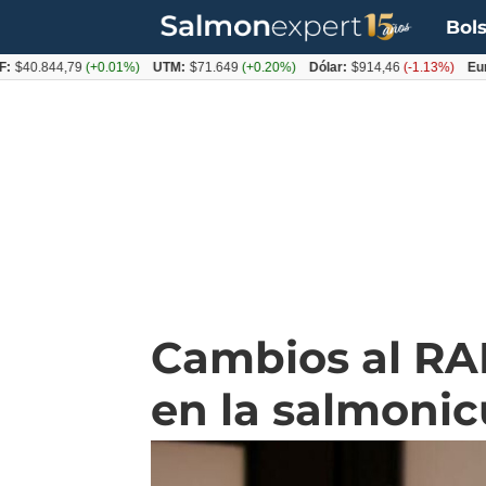
Bols
0.844,79
(+0.01%)
UTM:
$71.649
(+0.20%)
Dólar:
$914,46
(-1.13%)
Euro:
$
Cambios al RA
en la salmonic