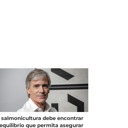
 salmonicultura debe encontrar
equilibrio que permita asegurar