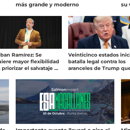
más grande y moderno
su 
eban Ramírez: Se
Veinticinco estados inic
iere mayor flexibilidad
batalla legal contra los
 priorizar el salvataje de
aranceles de Trump qu
es
golpean al salmón