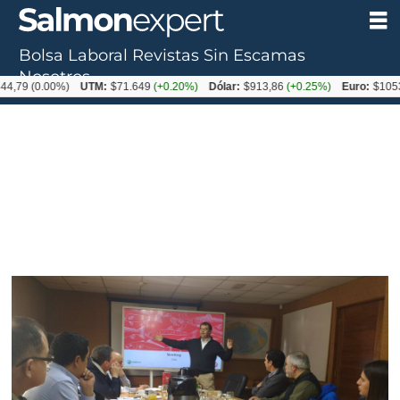
Bolsa Laboral
Revistas
Sin Escamas
Nosotros
9
(0.00%)
UTM:
$71.649
(+0.20%)
Dólar:
$913,86
(+0.25%)
Euro:
$1053,08
(