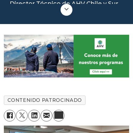
martin.reinke@ahvint.com
Director Técnico de AHV Chile y Sur
América
+56 934146496
josemiguel.troncoso@ahvint.com
CONTENIDO PATROCINADO