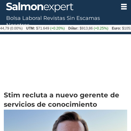
Bolsa Laboral
Revistas
Sin Escamas
Nosotros
0.00%)
UTM:
$71.649
(+0.20%)
Dólar:
$913,86
(+0.25%)
Euro:
$1053,08
(-0
Stim recluta a nuevo gerente de
servicios de conocimiento