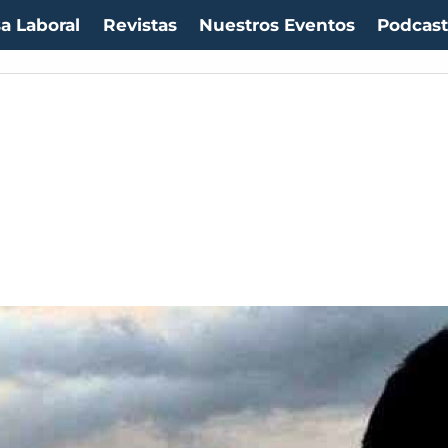
a Laboral
Revistas
Nuestros Eventos
Podcas
uro:
$1053,36
(-0.06%)
IPC:
-0.20%
(-0.50 pts)
Imacec:
$2,4
(-366.67%)
TP