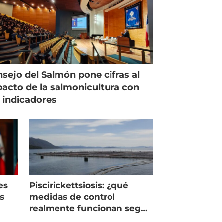
sejo del Salmón pone cifras al
acto de la salmonicultura con
 indicadores
es
Piscirickettsiosis: ¿qué
as
medidas de control
realmente funcionan según
expertos chilenos?