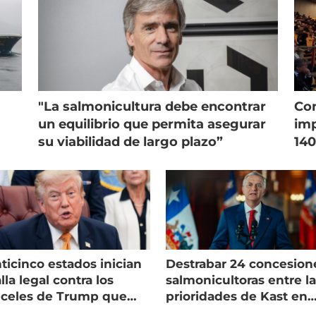
"La salmonicultura debe encontrar
Con
un equilibrio que permita asegurar
imp
su viabilidad de largo plazo”
140
ticinco estados inician
Destrabar 24 concesion
lla legal contra los
salmonicultoras entre l
nceles de Trump que
prioridades de Kast en
pean al salmón
Magallanes