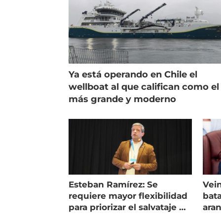
Ya está operando en Chile el
wellboat al que califican como el
más grande y moderno
Esteban Ramírez: Se
Vein
requiere mayor flexibilidad
bata
para priorizar el salvataje de
ara
peces
gol