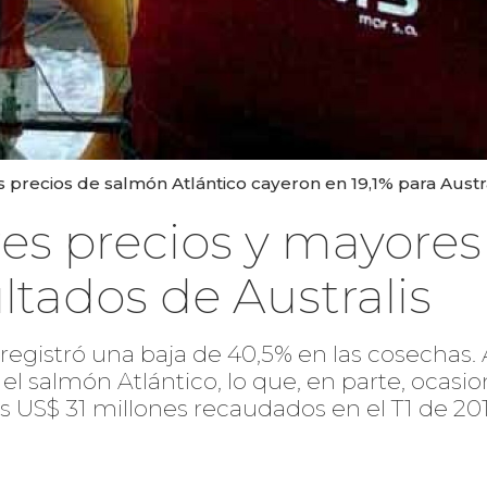
s precios de salmón Atlántico cayeron en 19,1% para Aust
es precios y mayores
ltados de Australis
a registró una baja de 40,5% en las cosechas
el salmón Atlántico, lo que, en parte, ocasio
os US$ 31 millones recaudados en el T1 de 201