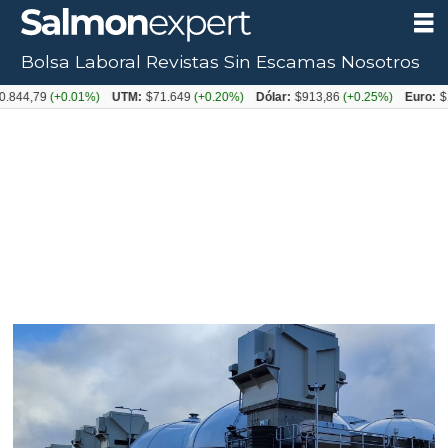
Bolsa Laboral
Revistas
Sin Escamas
Nosotros
Tag:
.844,79
(+0.01%)
UTM:
$71.649
(+0.20%)
Dólar:
$913,86
(+0.25%)
Euro:
$1
aucha