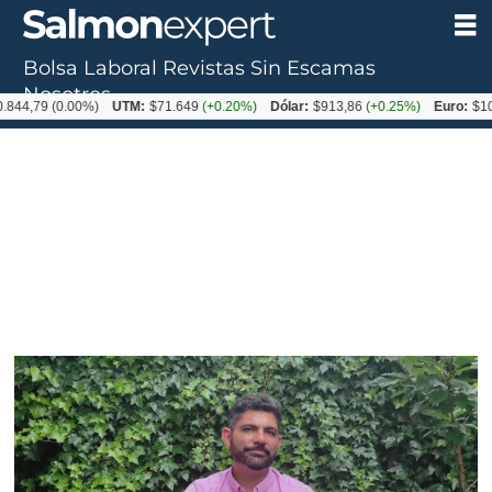
Bolsa Laboral
Revistas
Sin Escamas
Tag:
Nosotros
.844,79
(0.00%)
UTM:
$71.649
(+0.20%)
Dólar:
$913,86
(+0.25%)
Euro:
$10
biorremediador