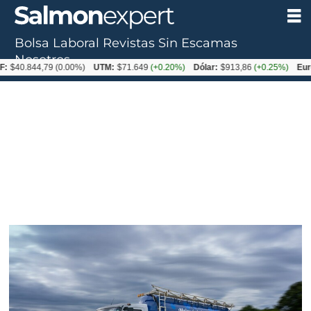
Bolsa Laboral
Revistas
Sin Escamas
Tag:
Nosotros
:
$40.844,79
(0.00%)
UTM:
$71.649
(+0.20%)
Dólar:
$913,86
(+0.25%)
Euro
bolsas