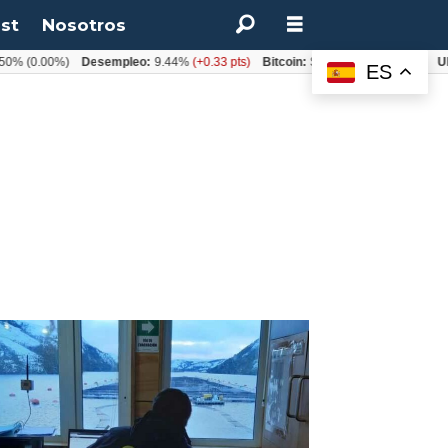
st
Nosotros
50%
(0.00%)
Desempleo:
9.44%
(+0.33 pts)
Bitcoin:
$64.600,08
(+2.93%)
UF
ES