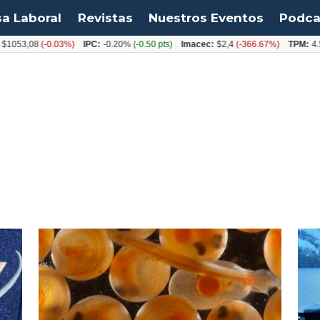
sa Laboral
Revistas
Nuestros Eventos
Podca
1053,08
(-0.03%)
IPC:
-0.20%
(-0.50 pts)
Imacec:
$2,4
(-366.67%)
TPM:
4.