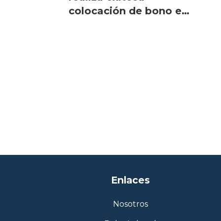
colocación de bono en
Noruega
Enlaces
Nosotros