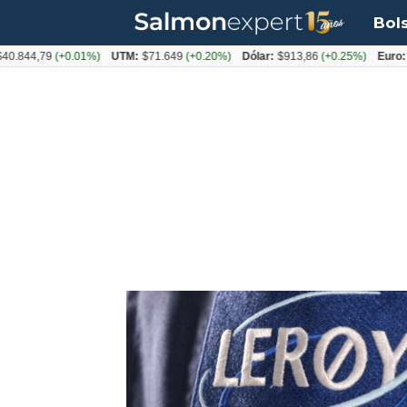
Bol
0.844,79
(+0.01%)
UTM:
$71.649
(+0.20%)
Dólar:
$913,86
(+0.25%)
Euro:
$
Tag:
bono