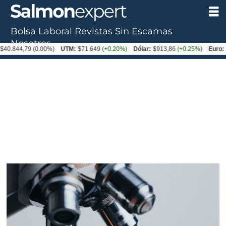
Bolsa Laboral
Revistas
Sin Escamas
Tag:
Nosotros
.844,79
(0.00%)
UTM:
$71.649
(+0.20%)
Dólar:
$913,86
(+0.25%)
Euro:
$10
branquia