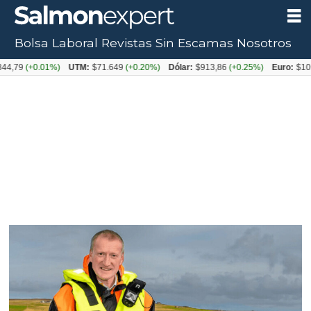
Bolsa Laboral
Revistas
Sin Escamas
Nosotros
Tag:
9
(+0.01%)
UTM:
$71.649
(+0.20%)
Dólar:
$913,86
(+0.25%)
Euro:
$1053,0
brexit