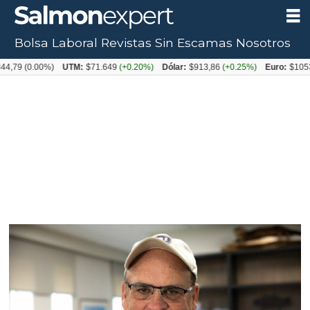
Bolsa Laboral
Revistas
Sin Escamas
Nosotros
Tag:
79
(0.00%)
UTM:
$71.649
(+0.20%)
Dólar:
$913,86
(+0.25%)
Euro:
$1053,08
camarones