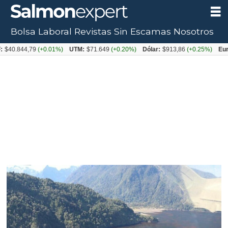
Bolsa Laboral
Revistas
Sin Escamas
Nosotros
Tag:
$40.844,79
(+0.01%)
UTM:
$71.649
(+0.20%)
Dólar:
$913,86
(+0.25%)
Euro
comau