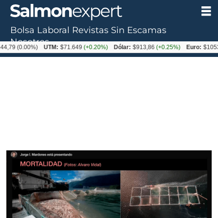
Bolsa Laboral
Revistas
Sin Escamas
Nosotros
0.00%)
UTM:
$71.649
(+0.20%)
Dólar:
$913,86
(+0.25%)
Euro:
$1053,08
(-