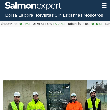
Bolsa Laboral
Revistas
Sin Escamas
Nosotros
Tag:
0.844,79
(+0.01%)
UTM:
$71.649
(+0.20%)
Dólar:
$913,86
(+0.25%)
Euro:
$
compost