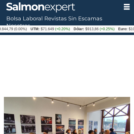
Bolsa Laboral
Revistas
Sin Escamas
Tag:
Nosotros
844,79
(0.00%)
UTM:
$71.649
(+0.20%)
Dólar:
$913,86
(+0.25%)
Euro:
$105
concurso
fotográfico