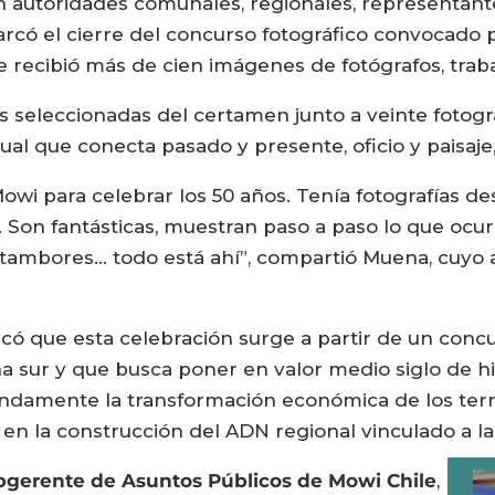
eron autoridades comunales, regionales, representant
rcó el cierre del concurso fotográfico convocado po
 recibió más de cien imágenes de fotógrafos, traba
s seleccionadas del certamen junto a veinte fotogra
sual que conecta pasado y presente, oficio y paisaj
Mowi para celebrar los 50 años. Tenía fotografías d
Son fantásticas, muestran paso a paso lo que ocurri
 tambores… todo está ahí”, compartió Muena, cuyo 
có que esta celebración surge a partir de un concu
sur y que busca poner en valor medio siglo de histo
damente la transformación económica de los terri
 en la construcción del ADN regional vinculado a la
ubgerente de Asuntos Públicos de Mowi Chile
,