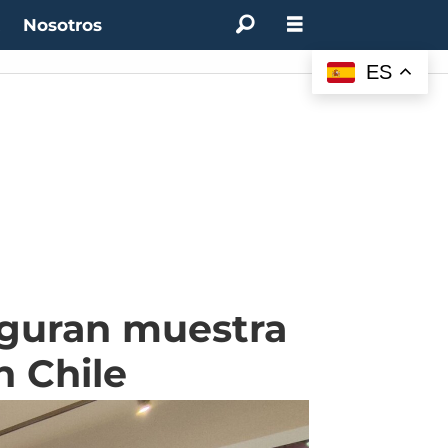
t
Nosotros
ES
auguran muestra
n Chile