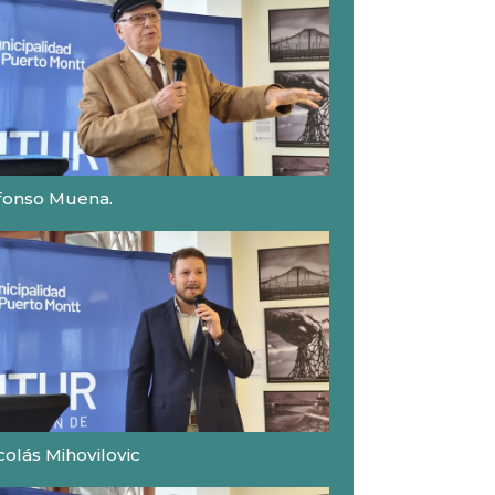
fonso Muena.
colás Mihovilovic