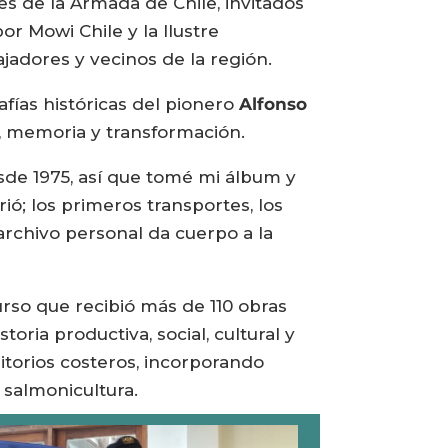
es de la Armada de Chile, invitados
r Mowi Chile y la Ilustre
jadores y vecinos de la región.
fías históricas del pionero
Alfonso
e, memoria y transformación.
esde 1975, así que tomé mi álbum y
ó; los primeros transportes, los
archivo personal da cuerpo a la
rso que recibió más de 110 obras
ria productiva, social, cultural y
torios costeros, incorporando
 salmonicultura.