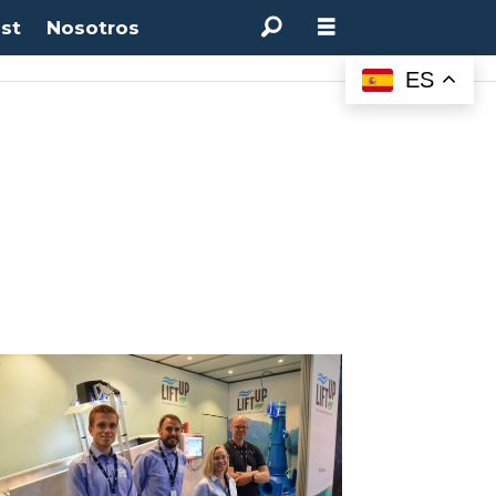
st
Nosotros
:
4.50%
(0.00%)
Desempleo:
9.44%
(+0.33 pts)
Bitcoin:
$64.600,08
(+2.93%)
ES