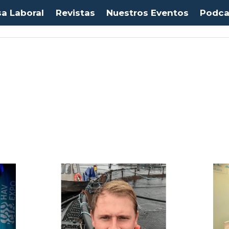
sa Laboral
Revistas
Nuestros Eventos
Podca
ro:
$1053,08
(-0.03%)
IPC:
-0.20%
(-0.50 pts)
Imacec:
$2,4
(-366.67%)
TPM