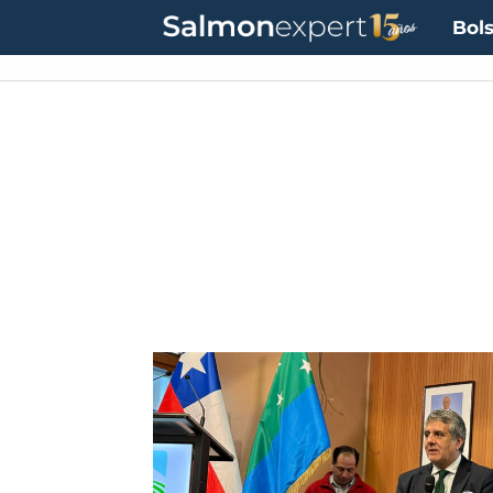
Bols
UF:
$40.844,79
(0.00%)
UTM:
$71.649
(+0.20%)
Dólar:
$913,86
(+0.25%)
E
Tag:
fondos
concursables