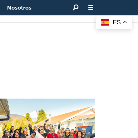
t
Nosotros
:
4.50%
(0.00%)
Desempleo:
9.44%
(+0.33 pts)
Bitcoin:
$64.600,08
(+2.93%)
ES