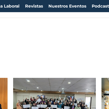
a Laboral
Revistas
Nuestros Eventos
Podcas
uro:
$1053,08
(-0.03%)
IPC:
-0.20%
(-0.50 pts)
Imacec:
$2,4
(-366.67%)
TPM