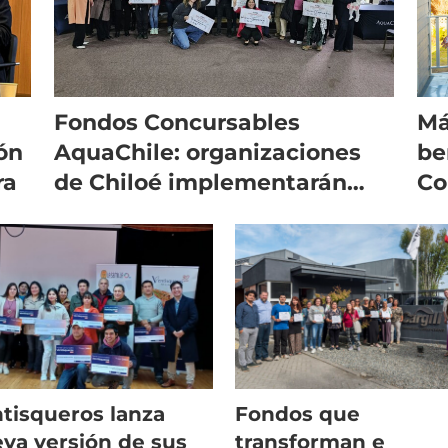
Fondos Concursables
Má
ión
AquaChile: organizaciones
be
ra
de Chiloé implementarán
Co
proyectos de alto valor social
Aq
tisqueros lanza
Fondos que
va versión de sus
transforman e