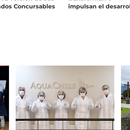
dos Concursables
impulsan el desarro
comunitario en zon
salmonicultoras