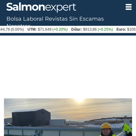
Bolsa Laboral
Revistas
Sin Escamas
Tag:
Nosotros
,79
(0.00%)
UTM:
$71.649
(+0.20%)
Dólar:
$913,86
(+0.25%)
Euro:
$1053,
fusiones