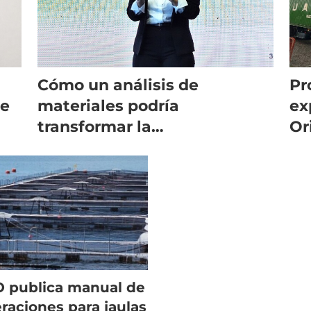
Cómo un análisis de
Pr
ce
materiales podría
ex
transformar la
Or
sustentabilidad en la
salmonicultura
 publica manual de
raciones para jaulas