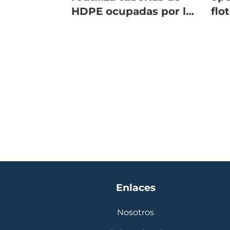
HDPE ocupadas por la
flo
salmonicultura
Enlaces
Nosotros