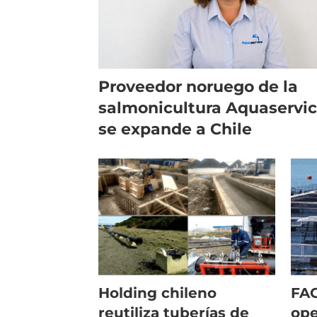
Proveedor noruego de la
salmonicultura Aquaservi
se expande a Chile
Holding chileno
FAO
reutiliza tuberías de
ope