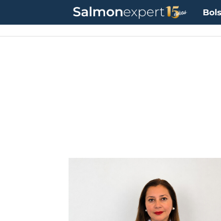
Bols
Tag:
hdpe