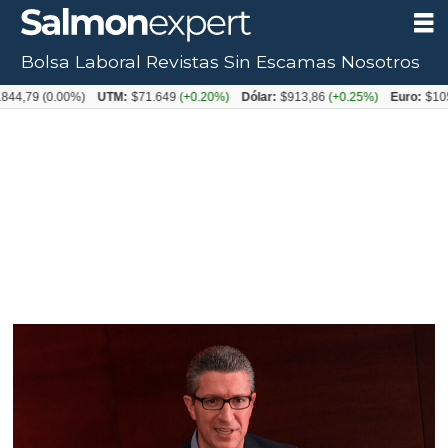
Bolsa Laboral
Revistas
Sin Escamas
Nosotros
Tag:
44,79
(0.00%)
UTM:
$71.649
(+0.20%)
Dólar:
$913,86
(+0.25%)
Euro:
$1053
imvixa