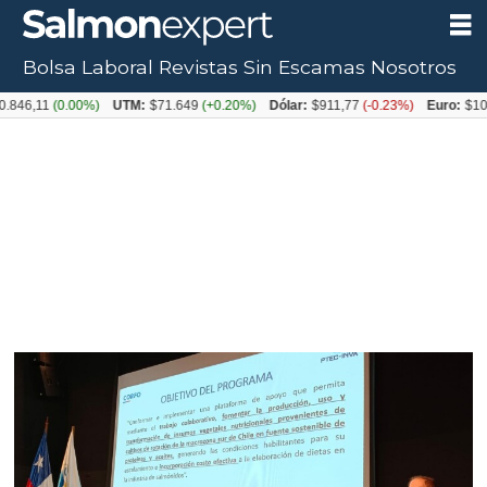
Bolsa Laboral
Revistas
Sin Escamas
Nosotros
Tag:
.846,11
(0.00%)
UTM:
$71.649
(+0.20%)
Dólar:
$911,77
(-0.23%)
Euro:
$105
inva