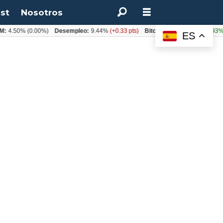
st
Nosotros
:
4.50%
(0.00%)
Desempleo:
9.44%
(+0.33 pts)
Bitcoin:
$64.600,08
(+2.93%)
ES