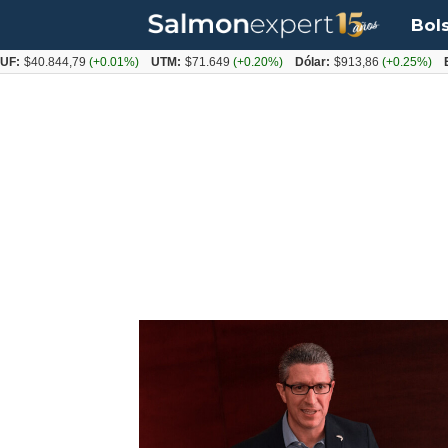
Bol
F:
$40.844,79
(+0.01%)
UTM:
$71.649
(+0.20%)
Dólar:
$913,86
(+0.25%)
E
Tag:
jacobo