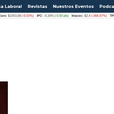
sa Laboral
Revistas
Nuestros Eventos
Podca
uro:
$1053,08
(-0.03%)
IPC:
-0.20%
(-0.50 pts)
Imacec:
$2,4
(-366.67%)
TPM