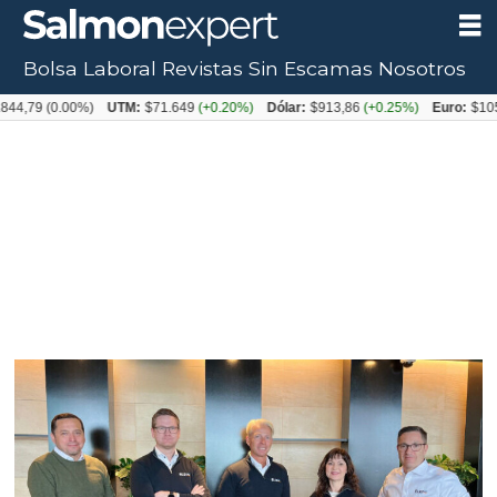
Bolsa Laboral
Revistas
Sin Escamas
Nosotros
Tag:
44,79
(0.00%)
UTM:
$71.649
(+0.20%)
Dólar:
$913,86
(+0.25%)
Euro:
$1053
morenot