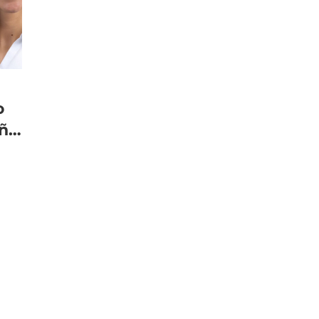
o
eño