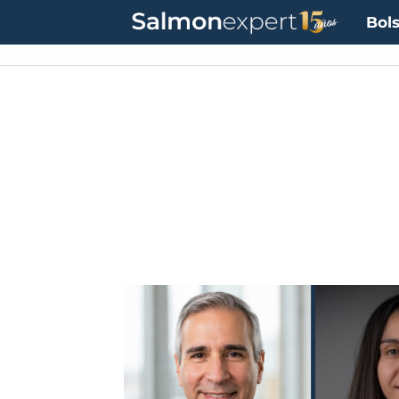
Bols
Tag:
proteína
digestible