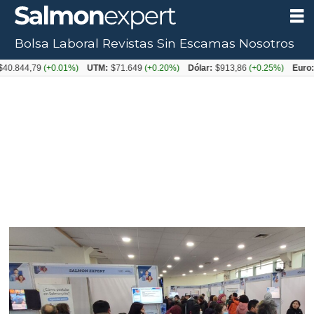
Bolsa Laboral
Revistas
Sin Escamas
Nosotros
Tag:
.844,79
(+0.01%)
UTM:
$71.649
(+0.20%)
Dólar:
$913,86
(+0.25%)
Euro:
$1
sence