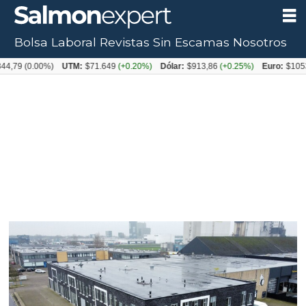
Bolsa Laboral
Revistas
Sin Escamas
Nosotros
Tag:
4,79
(0.00%)
UTM:
$71.649
(+0.20%)
Dólar:
$913,86
(+0.25%)
Euro:
$1053,
sudamérica