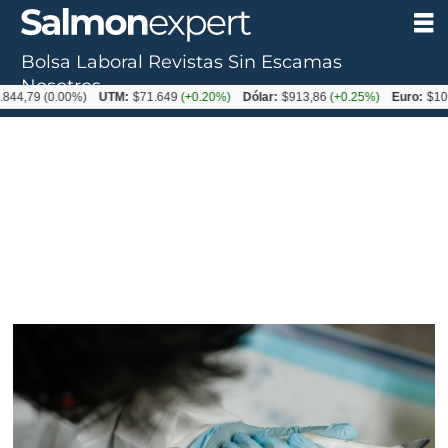
Bolsa Laboral
Revistas
Sin Escamas
Tag:
Nosotros
4,79
(0.00%)
UTM:
$71.649
(+0.20%)
Dólar:
$913,86
(+0.25%)
Euro:
$1053
tenacibaculum
dicentrarchi