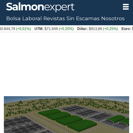
Bolsa Laboral
Revistas
Sin Escamas
Nosotros
Tag:
0.844,79
(+0.01%)
UTM:
$71.649
(+0.20%)
Dólar:
$913,86
(+0.25%)
Euro:
$
terra
cisnes