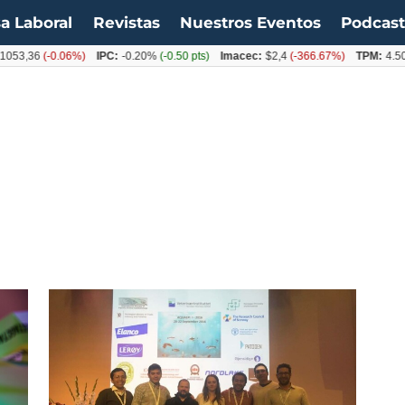
a Laboral
Revistas
Nuestros Eventos
Podcas
053,36
(-0.06%)
IPC:
-0.20%
(-0.50 pts)
Imacec:
$2,4
(-366.67%)
TPM:
4.50