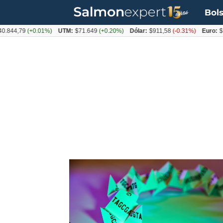
Bols
.844,79
(+0.01%)
UTM:
$71.649
(+0.20%)
Dólar:
$911,58
(-0.31%)
Euro:
$1
Tag:
universidad
andrés
bello