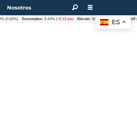
t
Nosotros
%
(0.00%)
Desempleo:
9.44%
(+0.33 pts)
Bitcoin:
$64.600,08
(+2.93%)
UF:
$
ES