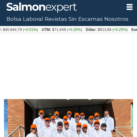
Bolsa Laboral
Revistas
Sin Escamas
Nosotros
Tag:
$40.844,79
(+0.01%)
UTM:
$71.649
(+0.20%)
Dólar:
$913,86
(+0.25%)
Euro
walmart