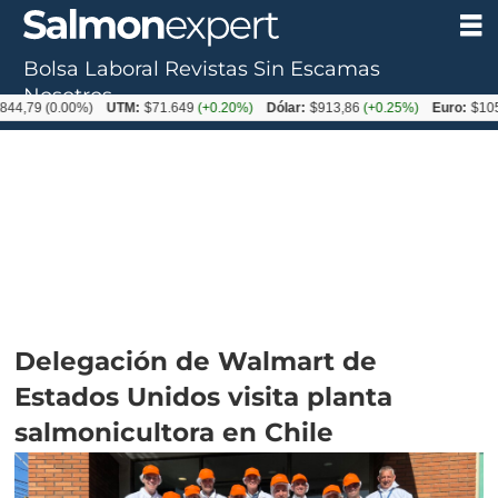
Bolsa Laboral
Revistas
Sin Escamas
Nosotros
(0.00%)
UTM:
$71.649
(+0.20%)
Dólar:
$913,86
(+0.25%)
Euro:
$1053,08
(-
Delegación de Walmart de
Estados Unidos visita planta
salmonicultora en Chile