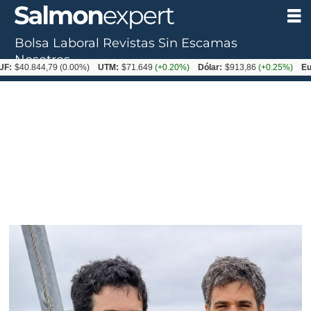
Bolsa Laboral
Revistas
Sin Escamas
Tag:
Nosotros
F:
$40.844,79
(0.00%)
UTM:
$71.649
(+0.20%)
Dólar:
$913,86
(+0.25%)
Eur
watermind