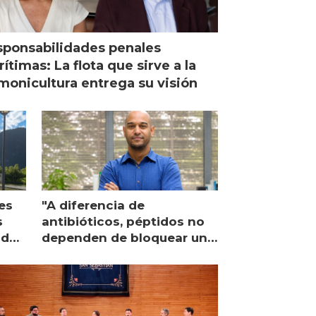
ponsabilidades penales
ítimas: La flota que sirve a la
monicultura entrega su visión
es
"A diferencia de
s
antibióticos, péptidos no
lidad
dependen de bloquear una
única proteína intracelular"