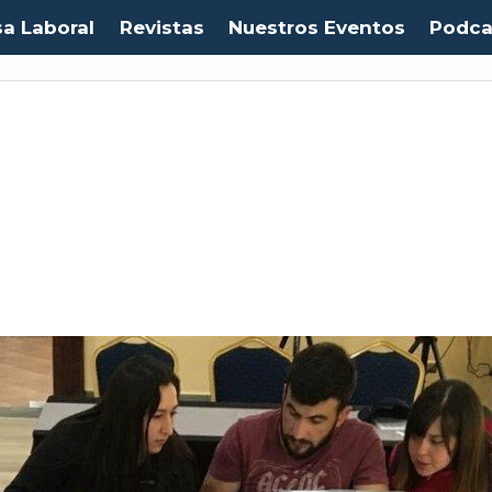
sa Laboral
Revistas
Nuestros Eventos
Podca
Euro:
$1053,08
(-0.03%)
IPC:
-0.20%
(-0.50 pts)
Imacec:
$2,4
(-366.67%)
TP