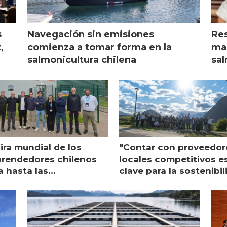
s
Navegación sin emisiones
Res
,
comienza a tomar forma en la
mar
salmonicultura chilena
sal
ira mundial de los
"Contar con proveedor
rendedores chilenos
locales competitivos e
a hasta las
clave para la sostenibi
raciones de Mowi en
de Multi X"
ocia