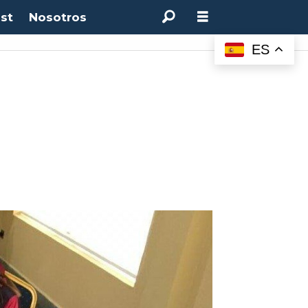
st
Nosotros
M:
4.50%
(0.00%)
Desempleo:
9.44%
(+0.33 pts)
Bitcoin:
$64.600,08
(+2.93%
ES