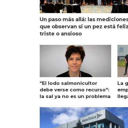
Un paso más allá: las medicione
que observan si un pez está feliz
triste o ansioso
"El lodo salmonicultor
La g
debe verse como recurso":
emp
la sal ya no es un problema
lleg
ope
Esc