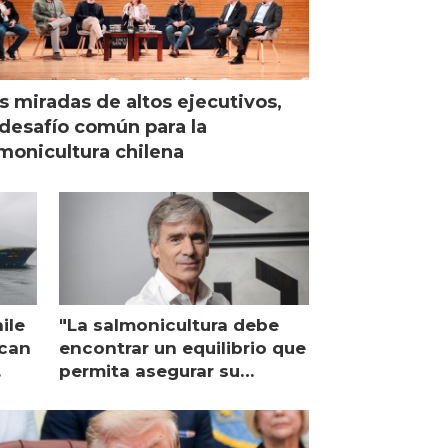
s miradas de altos ejecutivos,
desafío común para la
monicultura chilena
ile
"La salmonicultura debe
ican
encontrar un equilibrio que
permita asegurar su
viabilidad de largo plazo”