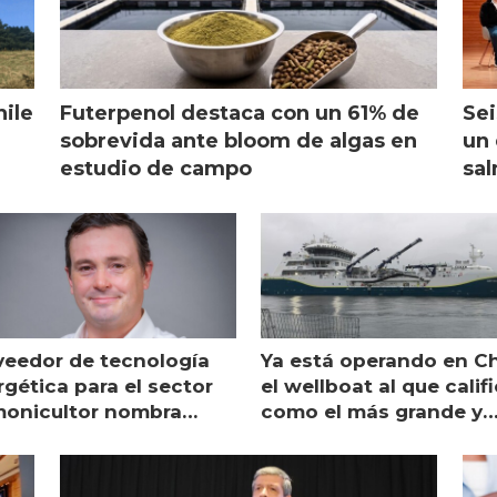
hile
Futerpenol destaca con un 61% de
Sei
sobrevida ante bloom de algas en
un 
estudio de campo
sal
veedor de tecnología
Ya está operando en Ch
gética para el sector
el wellboat al que calif
monicultor nombra
como el más grande y
aging director en Chile
moderno