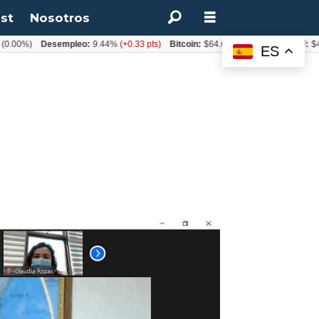
st
Nosotros
)
Desempleo:
9.44%
(+0.33 pts)
Bitcoin:
$64.600,08
(+2.93%)
UF:
$40.844,
ES