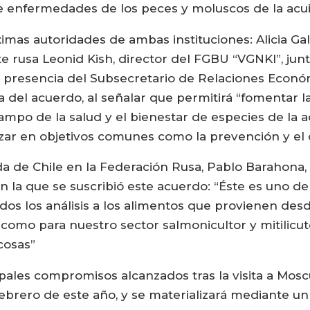
e enfermedades de los peces y moluscos de la acui
ximas autoridades de ambas instituciones: Alicia Ga
rte rusa Leonid Kish, director del FGBU “VGNKI”, jun
 presencia del Subsecretario de Relaciones Económ
 del acuerdo, al señalar que permitirá “fomentar la
po de la salud y el bienestar de especies de la acu
zar en objetivos comunes como la prevención y el
a de Chile en la Federación Rusa, Pablo Barahona, 
 la que se suscribió este acuerdo: “Éste es uno de
odos los análisis a los alimentos que provienen des
como para nuestro sector salmonicultor y mitilicut
 cosas”
pales compromisos alcanzados tras la visita a Moscú
 febrero de este año, y se materializará mediante u