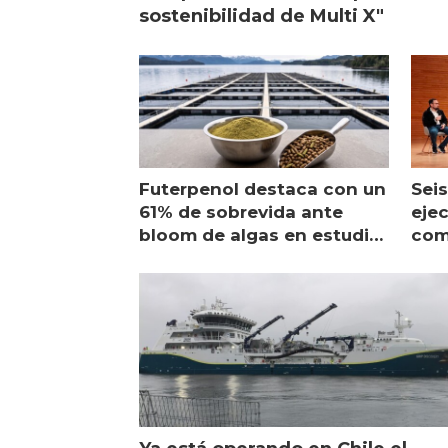
sostenibilidad de Multi X"
Futerpenol destaca con un
Seis
61% de sobrevida ante
ejec
bloom de algas en estudio
com
de campo
sal