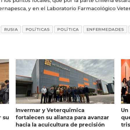
n los puntos focales, que por la parte chilena esta
ernapesca, y en el Laboratorio Farmacológico Veteri
RUSIA
POLÍTICAS
POLÍTICA
ENFERMEDADES
Invermar y Veterquimica
Un 
r su
fortalecen su alianza para avanzar
que
hacia la acuicultura de precisión
tri