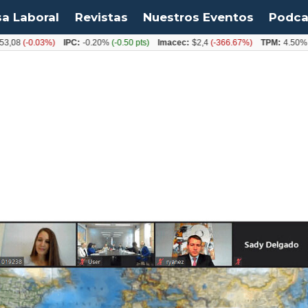
sa Laboral
Revistas
Nuestros Eventos
Podca
-0.03%)
IPC:
-0.20%
(-0.50 pts)
Imacec:
$2,4
(-366.67%)
TPM:
4.50%
(0.00%