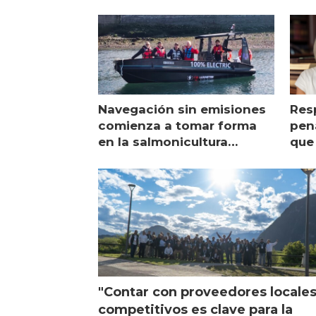
Navegación sin emisiones
Res
comienza a tomar forma
pena
en la salmonicultura
que 
chilena
sal
visi
"Contar con proveedores locale
competitivos es clave para la