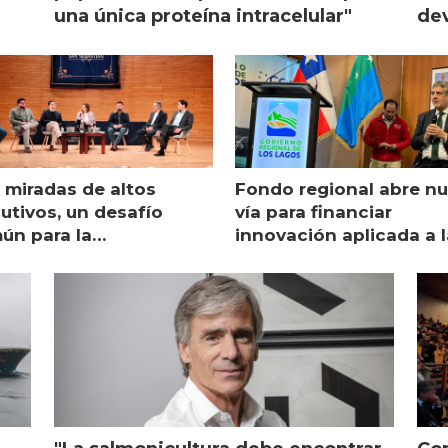
una única proteína intracelular"
dev
 miradas de altos
Fondo regional abre n
utivos, un desafío
vía para financiar
ún para la
innovación aplicada a l
monicultura chilena
salmonicultura