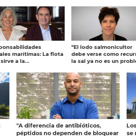
ponsabilidades
"El lodo salmonicultor
les marítimas: La flota
debe verse como recur
sirve a la
la sal ya no es un prob
monicultura entrega su
ón
s
"A diferencia de antibióticos,
Los
péptidos no dependen de bloquear
se 