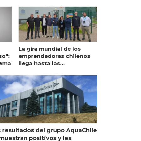
La gira mundial de los
so":
emprendedores chilenos
lema
llega hasta las
operaciones de Mowi en
Escocia
 resultados del grupo AquaChile
muestran positivos y les