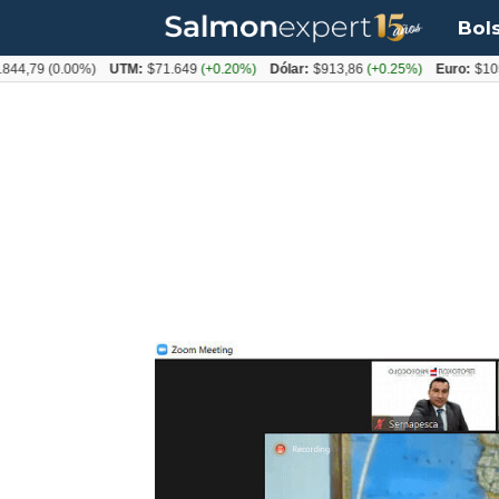
Bol
9
(0.00%)
UTM:
$71.649
(+0.20%)
Dólar:
$913,86
(+0.25%)
Euro:
$1053,08
(