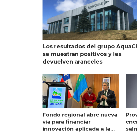
Los resultados del grupo AquaC
se muestran positivos y les
devuelven aranceles
Fondo regional abre nueva
Pro
vía para financiar
ener
innovación aplicada a la
sal
salmonicultura
man