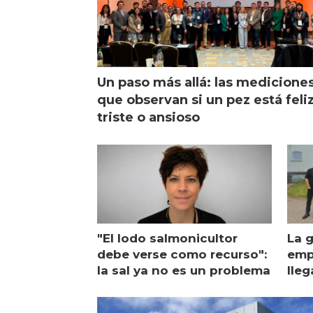
Un paso más allá: las medicione
que observan si un pez está feliz
triste o ansioso
"El lodo salmonicultor
La g
debe verse como recurso":
emp
la sal ya no es un problema
lleg
ope
Esc