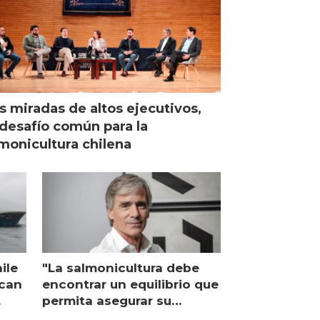
s miradas de altos ejecutivos,
desafío común para la
monicultura chilena
ile
"La salmonicultura debe
ican
encontrar un equilibrio que
permita asegurar su
viabilidad de largo plazo”