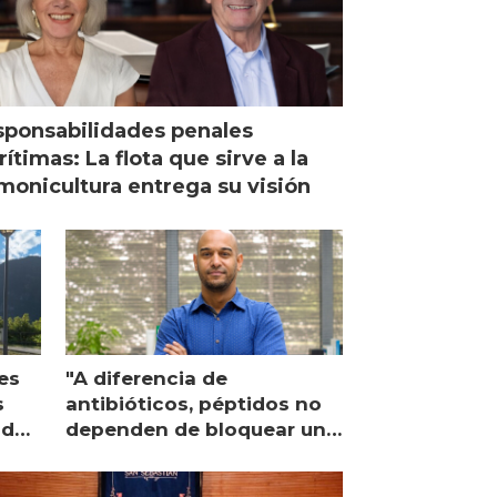
ponsabilidades penales
ítimas: La flota que sirve a la
monicultura entrega su visión
es
"A diferencia de
s
antibióticos, péptidos no
lidad
dependen de bloquear una
única proteína intracelular"