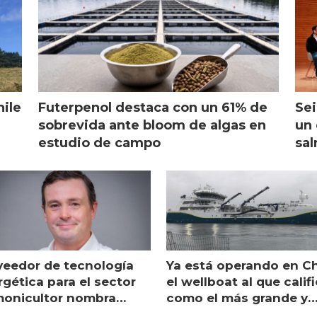
hile
Futerpenol destaca con un 61% de
Sei
sobrevida ante bloom de algas en
un 
estudio de campo
sal
veedor de tecnología
Ya está operando en Ch
gética para el sector
el wellboat al que calif
monicultor nombra
como el más grande y
aging director en Chile
moderno