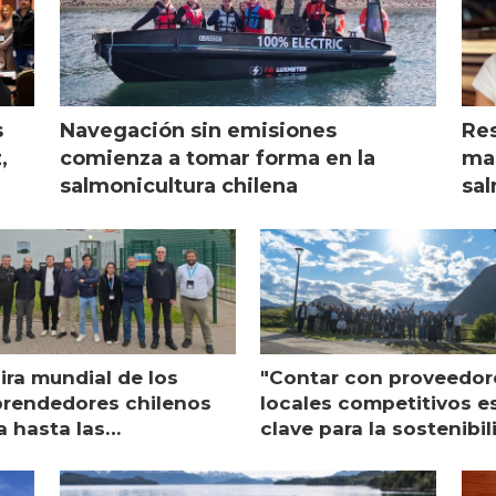
s
Navegación sin emisiones
Res
,
comienza a tomar forma en la
mar
salmonicultura chilena
sal
ira mundial de los
"Contar con proveedor
rendedores chilenos
locales competitivos e
a hasta las
clave para la sostenibi
raciones de Mowi en
de Multi X"
ocia