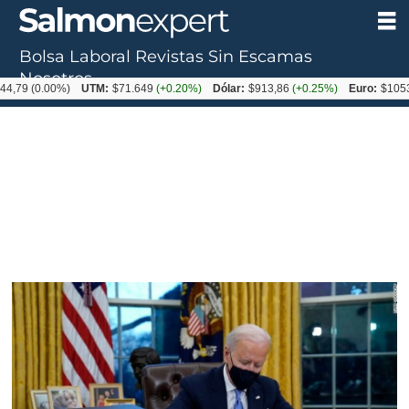
Bolsa Laboral
Revistas
Sin Escamas
Nosotros
0.00%)
UTM:
$71.649
(+0.20%)
Dólar:
$913,86
(+0.25%)
Euro:
$1053,08
(-0