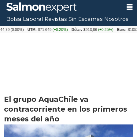
Bolsa Laboral
Revistas
Sin Escamas
Nosotros
0.00%)
UTM:
$71.649
(+0.20%)
Dólar:
$913,86
(+0.25%)
Euro:
$1053,08
(-0
El grupo AquaChile va
contracorriente en los primeros
meses del año