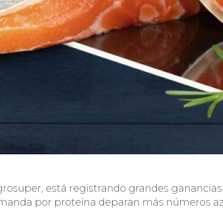
grosuper, está registrando grandes ganancias t
 demanda por proteína deparan más números az