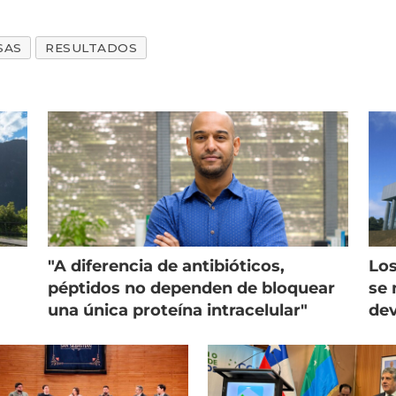
SAS
RESULTADOS
"A diferencia de antibióticos,
Los
péptidos no dependen de bloquear
se 
una única proteína intracelular"
dev