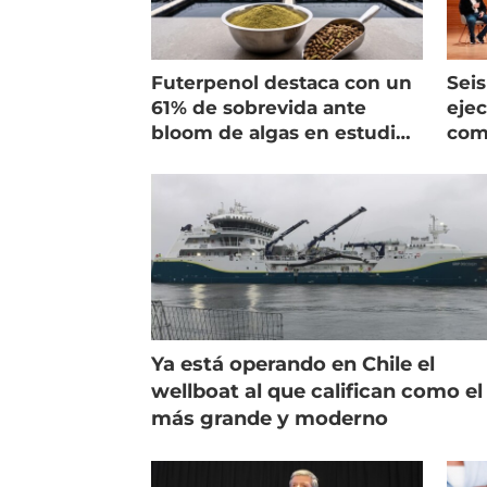
Futerpenol destaca con un
Seis
61% de sobrevida ante
ejec
bloom de algas en estudio
com
de campo
salm
Ya está operando en Chile el
wellboat al que califican como el
más grande y moderno